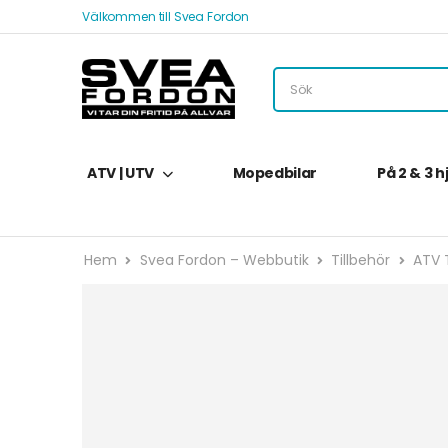
Välkommen till Svea Fordon
ATV | UTV
Mopedbilar
På 2 & 3 h
Hem
Svea Fordon – Webbutik
Tillbehör
ATV T