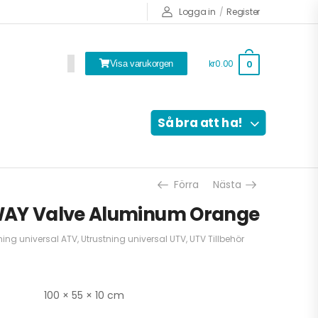
Logga in
/
Register
kr0.00
0
Visa varukorgen
Så bra att ha!
Förra
Nästa
WAY Valve Aluminum Orange
ning universal ATV
,
Utrustning universal UTV
,
UTV Tillbehör
100 × 55 × 10 cm