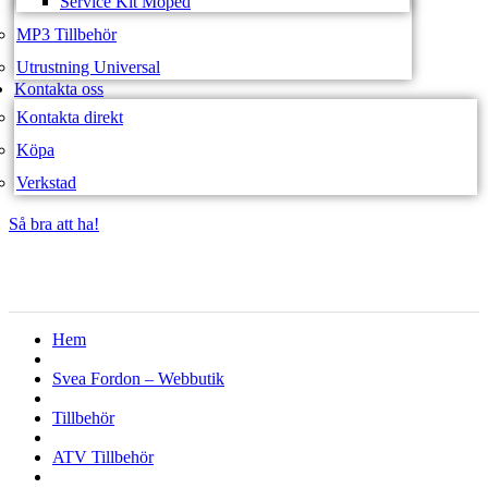
Service Kit Moped
MP3 Tillbehör
Utrustning Universal
Kontakta oss
Kontakta direkt
Köpa
Verkstad
Så bra att ha!
Så bra att ha!
Hem
Svea Fordon – Webbutik
Tillbehör
ATV Tillbehör