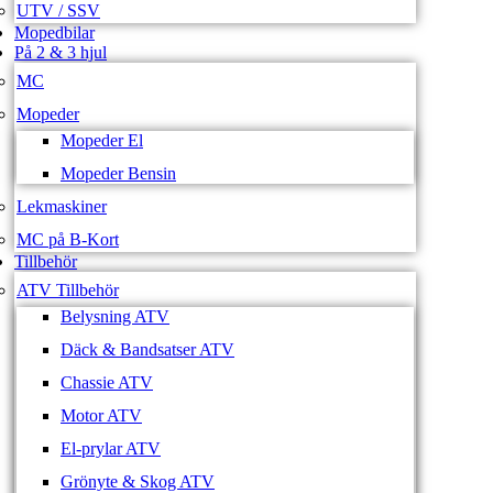
UTV / SSV
Mopedbilar
På 2 & 3 hjul
MC
Mopeder
Mopeder El
Mopeder Bensin
Lekmaskiner
MC på B-Kort
Tillbehör
ATV Tillbehör
Belysning ATV
Däck & Bandsatser ATV
Chassie ATV
Motor ATV
El-prylar ATV
Grönyte & Skog ATV