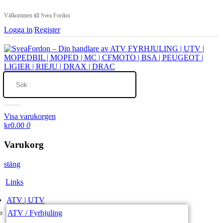
Välkommen till Svea Fordon
Logga in
/
Register
Visa varukorgen
kr0.00
0
Varukorg
stäng
Links
ATV | UTV
ATV / Fyrhjuling