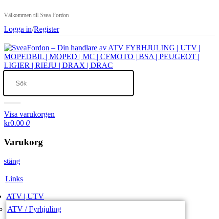
Välkommen till Svea Fordon
Logga in
/
Register
Visa varukorgen
kr0.00
0
Varukorg
stäng
Links
ATV | UTV
ATV / Fyrhjuling