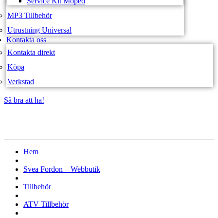
Service Kit Moped
MP3 Tillbehör
Utrustning Universal
Kontakta oss
Kontakta direkt
Köpa
Verkstad
Så bra att ha!
Så bra att ha!
Hem
Svea Fordon – Webbutik
Tillbehör
ATV Tillbehör