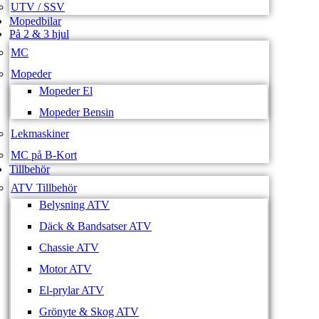
UTV / SSV
Mopedbilar
På 2 & 3 hjul
MC
Mopeder
Mopeder El
Mopeder Bensin
Lekmaskiner
MC på B-Kort
Tillbehör
ATV Tillbehör
Belysning ATV
Däck & Bandsatser ATV
Chassie ATV
Motor ATV
El-prylar ATV
Grönyte & Skog ATV