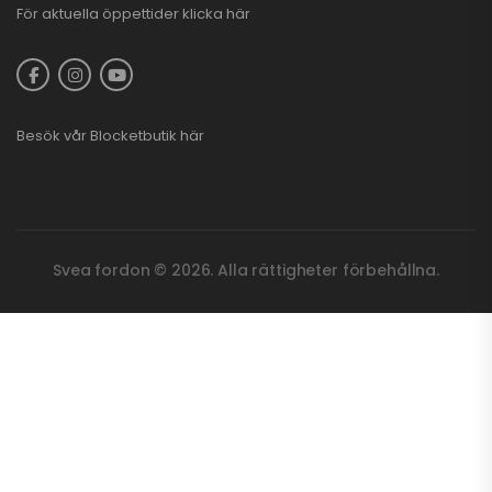
För aktuella öppettider
klicka här
Besök vår
Blocketbutik
här
Svea fordon © 2026. Alla rättigheter förbehållna.