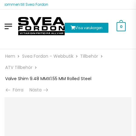
lkommen till Svea Fordon
0
Visa varukorgen
Hem
Svea Fordon – Webbutik
Tillbehör
ATV Tillbehör
Valve Shim 9.48 MMX1.55 MM Rolled Steel
Förra
Nästa