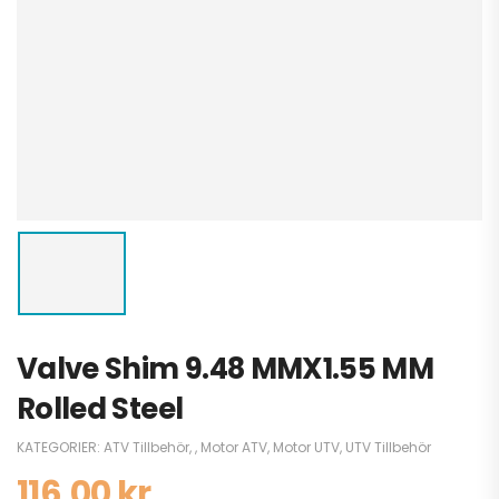
Valve Shim 9.48 MMX1.55 MM
Rolled Steel
KATEGORIER:
ATV Tillbehör
,
,
Motor ATV
,
Motor UTV
,
UTV Tillbehör
116,00
kr