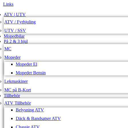
Links
ATV | UTV
ATV / Fyrhjuling
UTV / SSV
Mopedbilar
På 2 & 3 hjul
MC
Mopeder
Mopeder El
Mopeder Bensin
Lekmaskiner
MC på B-Kort
Tillbehör
ATV Tillbehör
Belysning ATV
Däck & Bandsatser ATV
Chassie ATV