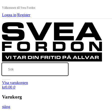
Välkommen till Svea Fordon
Logga in
/
Register
Visa varukorgen
kr0.00
0
Varukorg
stäng