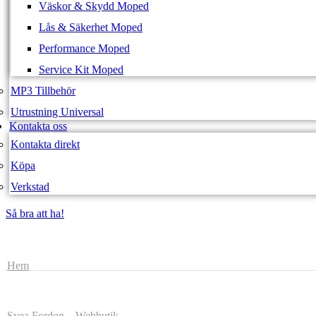
Väskor & Skydd Moped
Lås & Säkerhet Moped
Performance Moped
Service Kit Moped
MP3 Tillbehör
Utrustning Universal
Kontakta oss
Kontakta direkt
Köpa
Verkstad
Så bra att ha!
Så bra att ha!
Hem
Svea Fordon – Webbutik