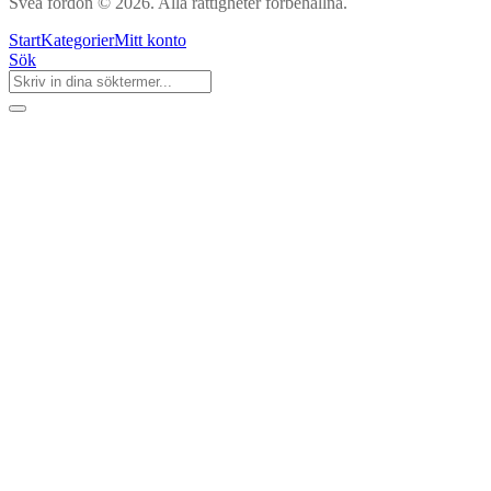
Svea fordon © 2026. Alla rättigheter förbehållna.
Start
Kategorier
Mitt konto
Sök