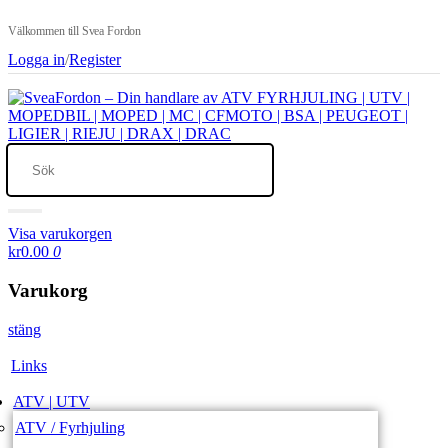
Välkommen till Svea Fordon
Logga in
/
Register
Visa varukorgen
kr0.00
0
Varukorg
stäng
Links
ATV | UTV
ATV / Fyrhjuling