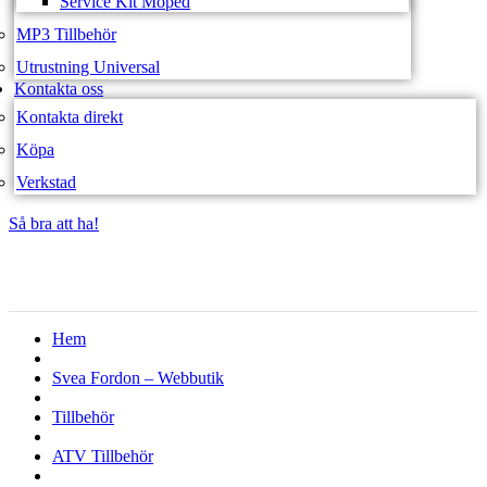
Service Kit Moped
MP3 Tillbehör
Utrustning Universal
Kontakta oss
Kontakta direkt
Köpa
Verkstad
Så bra att ha!
Så bra att ha!
Hem
Svea Fordon – Webbutik
Tillbehör
ATV Tillbehör