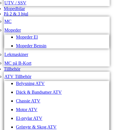
UTV / SSV
Mopedbilar
På 2 & 3 hjul
MC
Mopeder
Mopeder El
Mopeder Bensin
Lekmaskiner
MC på B-Kort
Tillbehör
ATV Tillbehör
Belysning ATV
Däck & Bandsatser ATV
Chassie ATV
Motor ATV
El-prylar ATV
Grönyte & Skog ATV