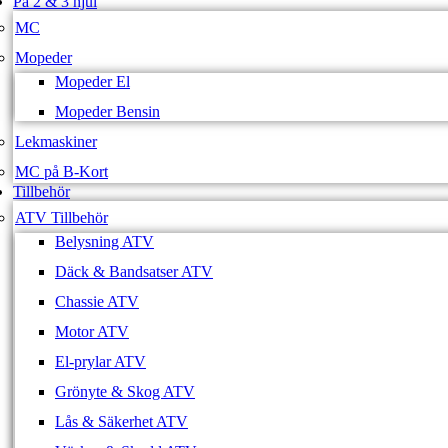
På 2 & 3 hjul
MC
Mopeder
Mopeder El
Mopeder Bensin
Lekmaskiner
MC på B-Kort
Tillbehör
ATV Tillbehör
Belysning ATV
Däck & Bandsatser ATV
Chassie ATV
Motor ATV
El-prylar ATV
Grönyte & Skog ATV
Lås & Säkerhet ATV