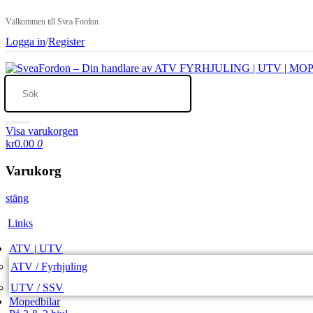
Välkommen till Svea Fordon
Logga in
/
Register
Visa varukorgen
kr0.00
0
Varukorg
stäng
Links
ATV | UTV
ATV / Fyrhjuling
UTV / SSV
Mopedbilar