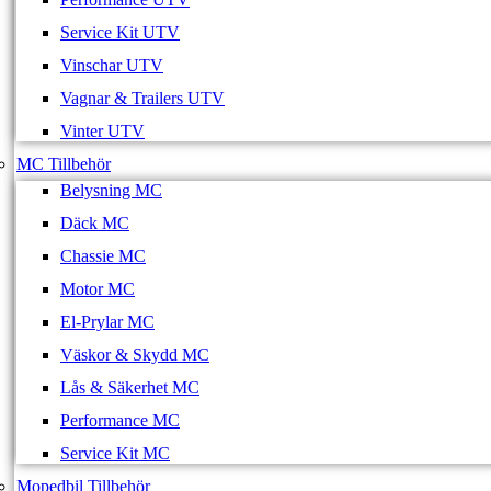
Service Kit UTV
Vinschar UTV
Vagnar & Trailers UTV
Vinter UTV
MC Tillbehör
Belysning MC
Däck MC
Chassie MC
Motor MC
El-Prylar MC
Väskor & Skydd MC
Lås & Säkerhet MC
Performance MC
Service Kit MC
Mopedbil Tillbehör