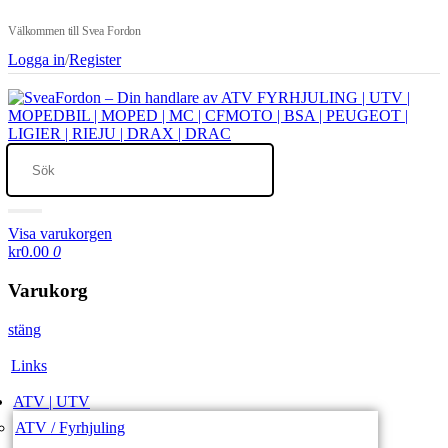
Välkommen till Svea Fordon
Logga in
/
Register
Visa varukorgen
kr0.00
0
Varukorg
stäng
Links
ATV | UTV
ATV / Fyrhjuling