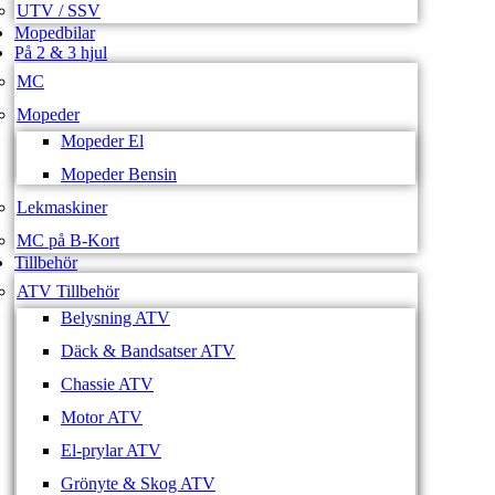
UTV / SSV
Mopedbilar
På 2 & 3 hjul
MC
Mopeder
Mopeder El
Mopeder Bensin
Lekmaskiner
MC på B-Kort
Tillbehör
ATV Tillbehör
Belysning ATV
Däck & Bandsatser ATV
Chassie ATV
Motor ATV
El-prylar ATV
Grönyte & Skog ATV