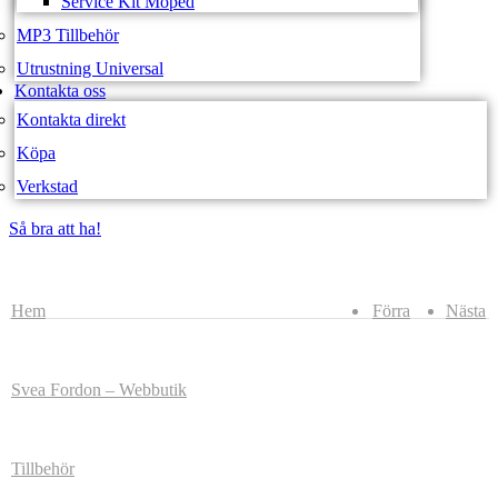
Service Kit Moped
MP3 Tillbehör
Utrustning Universal
Kontakta oss
Kontakta direkt
Köpa
Verkstad
Så bra att ha!
Så bra att ha!
Hem
Förra
Nästa
Svea Fordon – Webbutik
Tillbehör