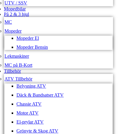
UTV / SSV
Mopedbilar
På 2 & 3 hjul
MC
Mopeder
Mopeder El
Mopeder Bensin
Lekmaskiner
MC på B-Kort
Tillbehör
ATV Tillbehör
Belysning ATV
Däck & Bandsatser ATV
Chassie ATV
Motor ATV
El-prylar ATV
Grönyte & Skog ATV