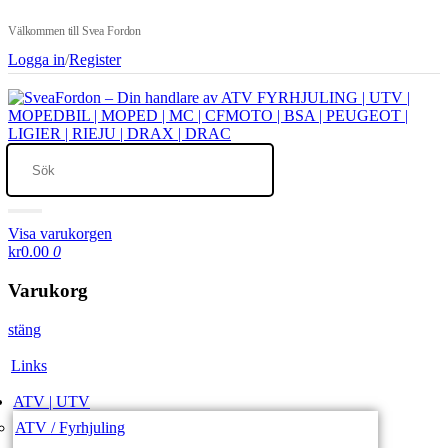
Välkommen till Svea Fordon
Logga in
/
Register
Visa varukorgen
kr0.00
0
Varukorg
stäng
Links
ATV | UTV
ATV / Fyrhjuling