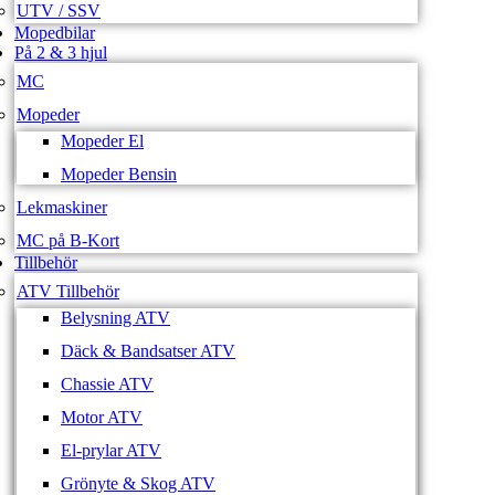
UTV / SSV
Mopedbilar
På 2 & 3 hjul
MC
Mopeder
Mopeder El
Mopeder Bensin
Lekmaskiner
MC på B-Kort
Tillbehör
ATV Tillbehör
Belysning ATV
Däck & Bandsatser ATV
Chassie ATV
Motor ATV
El-prylar ATV
Grönyte & Skog ATV