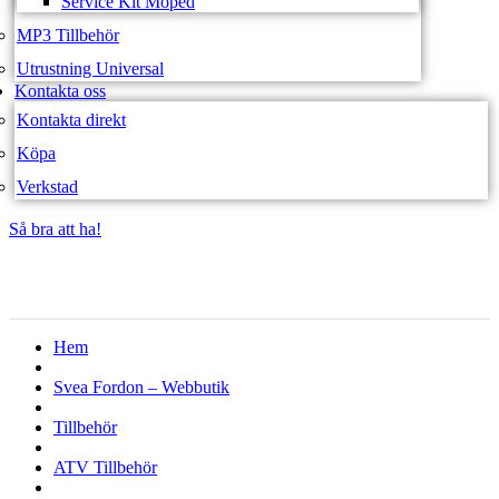
Service Kit Moped
MP3 Tillbehör
Utrustning Universal
Kontakta oss
Kontakta direkt
Köpa
Verkstad
Så bra att ha!
Så bra att ha!
Hem
Svea Fordon – Webbutik
Tillbehör
ATV Tillbehör