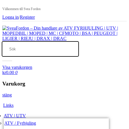
Välkommen till Svea Fordon
Logga in
/
Register
Visa varukorgen
kr0.00
0
Varukorg
stäng
Links
ATV | UTV
ATV / Fyrhjuling