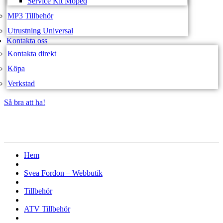
Service Kit Moped
MP3 Tillbehör
Utrustning Universal
Kontakta oss
Kontakta direkt
Köpa
Verkstad
Så bra att ha!
Så bra att ha!
Hem
Svea Fordon – Webbutik
Tillbehör
ATV Tillbehör