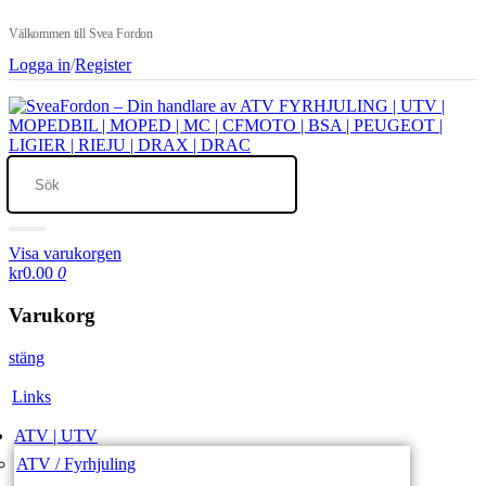
Välkommen till Svea Fordon
Logga in
/
Register
Visa varukorgen
kr0.00
0
Varukorg
stäng
Links
ATV | UTV
ATV / Fyrhjuling