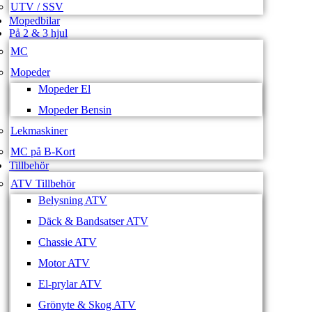
UTV / SSV
Mopedbilar
På 2 & 3 hjul
MC
Mopeder
Mopeder El
Mopeder Bensin
Lekmaskiner
MC på B-Kort
Tillbehör
ATV Tillbehör
Belysning ATV
Däck & Bandsatser ATV
Chassie ATV
Motor ATV
El-prylar ATV
Grönyte & Skog ATV