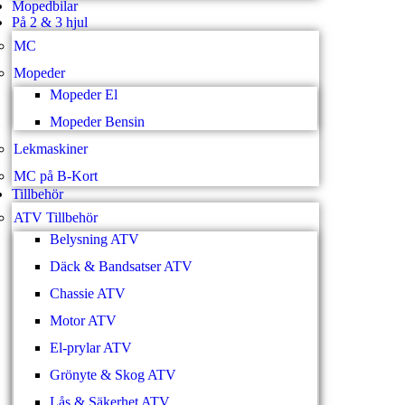
Mopedbilar
På 2 & 3 hjul
MC
Mopeder
Mopeder El
Mopeder Bensin
Lekmaskiner
MC på B-Kort
Tillbehör
ATV Tillbehör
Belysning ATV
Däck & Bandsatser ATV
Chassie ATV
Motor ATV
El-prylar ATV
Grönyte & Skog ATV
Lås & Säkerhet ATV