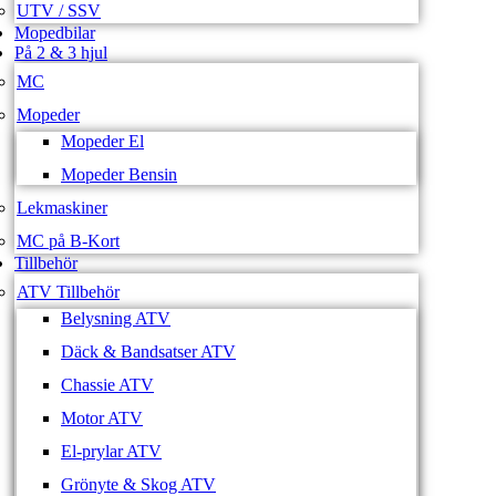
UTV / SSV
Mopedbilar
På 2 & 3 hjul
MC
Mopeder
Mopeder El
Mopeder Bensin
Lekmaskiner
MC på B-Kort
Tillbehör
ATV Tillbehör
Belysning ATV
Däck & Bandsatser ATV
Chassie ATV
Motor ATV
El-prylar ATV
Grönyte & Skog ATV