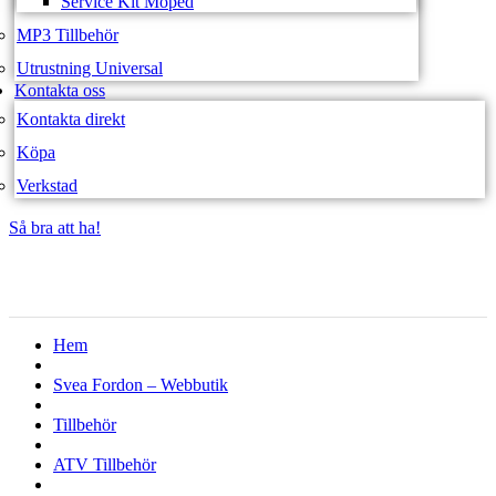
Service Kit Moped
MP3 Tillbehör
Utrustning Universal
Kontakta oss
Kontakta direkt
Köpa
Verkstad
Så bra att ha!
Så bra att ha!
Hem
Svea Fordon – Webbutik
Tillbehör
ATV Tillbehör