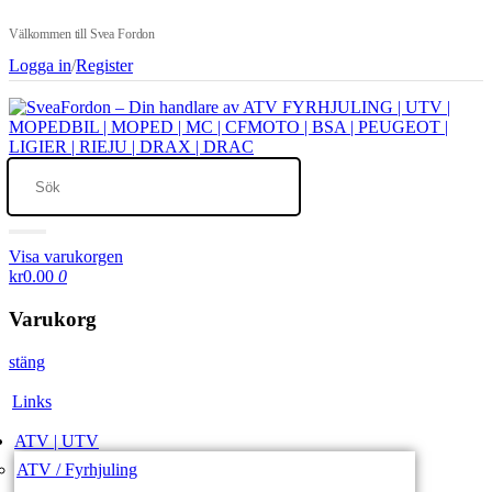
Välkommen till Svea Fordon
Logga in
/
Register
Visa varukorgen
kr0.00
0
Varukorg
stäng
Links
ATV | UTV
ATV / Fyrhjuling