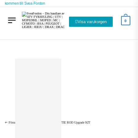
älkommen till Svea Fordon
0
Visa varukorgen
Hem
Svea Fordon – Webbutik
Tillbehör
UTV Tillbehör
TIE ROD Upgrade KIT
Förra
TIE ROD Upgrade KIT