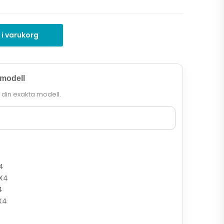
 i varukorg
 modell
r din exakta modell.
4
X4
4
X4