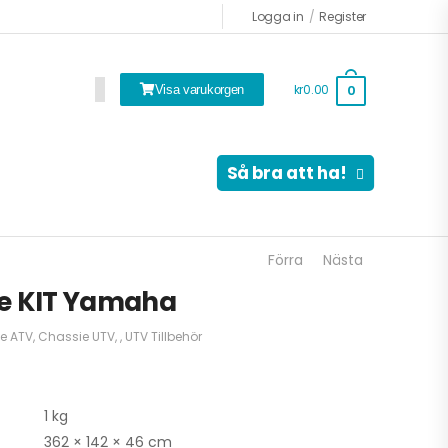
Logga in
/
Register
kr0.00
0
Visa varukorgen
Så bra att ha!
Förra
Nästa
de KIT Yamaha
e ATV
,
Chassie UTV
,
,
UTV Tillbehör
1 kg
362 × 142 × 46 cm