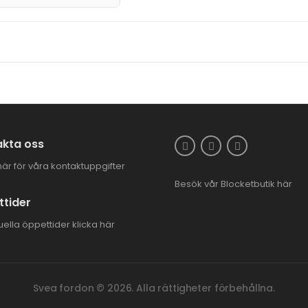
kta oss
här för våra kontaktuppgifter
Besök vår
Blocketbutik
här
tider
uella öppettider
klicka här
Svea fordon © 2026. Alla rättigheter förbehållna.