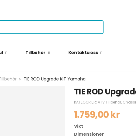
ul
Tillbehör
Kontakta oss
illbehör
TIE ROD Upgrade KIT Yamaha
TIE ROD Upgra
KATEGORIER:
ATV Tillbehör
,
Chassi
1.759,00
kr
Vikt
Dimensioner