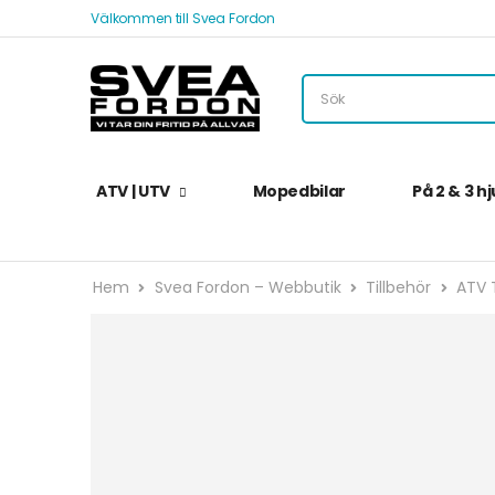
Välkommen till Svea Fordon
ATV | UTV
Mopedbilar
På 2 & 3 hj
Hem
Svea Fordon – Webbutik
Tillbehör
ATV T