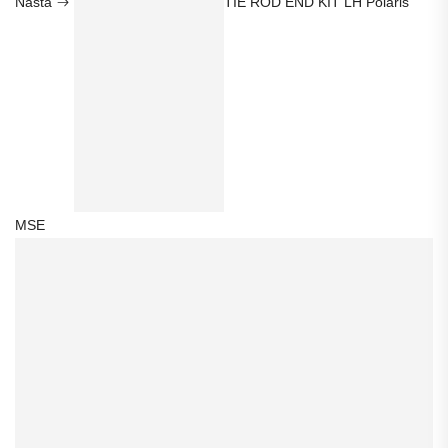
Nästa
TIE ROD END KIT LH Polaris
MSE