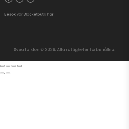
Besök vår
Blocketbutik
här
Svea fordon © 2026. Alla rättigheter förbehållna.