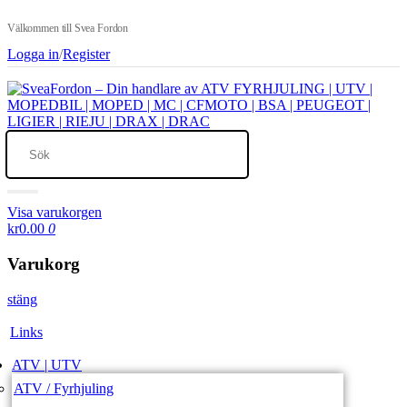
Välkommen till Svea Fordon
Logga in
/
Register
Visa varukorgen
kr0.00
0
Varukorg
stäng
Links
ATV | UTV
ATV / Fyrhjuling