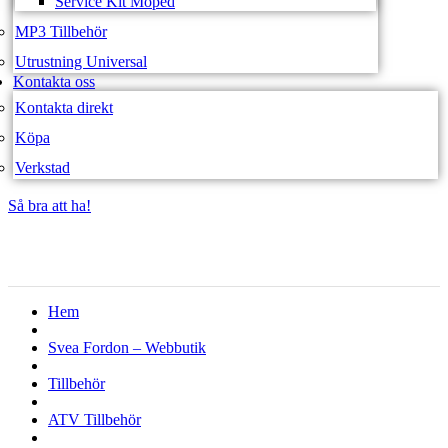
Service Kit Moped
MP3 Tillbehör
Utrustning Universal
Kontakta oss
Kontakta direkt
Köpa
Verkstad
Så bra att ha!
Så bra att ha!
Hem
Svea Fordon – Webbutik
Tillbehör
ATV Tillbehör