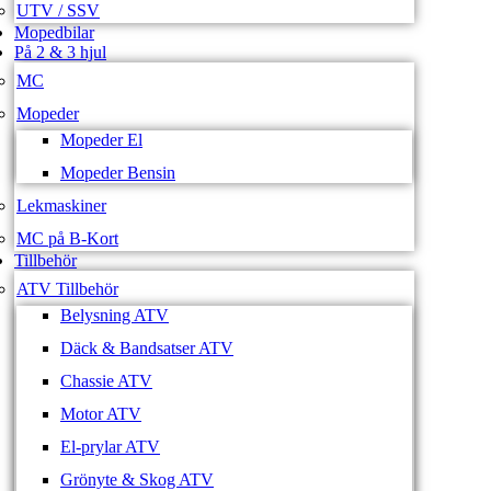
UTV / SSV
Mopedbilar
På 2 & 3 hjul
MC
Mopeder
Mopeder El
Mopeder Bensin
Lekmaskiner
MC på B-Kort
Tillbehör
ATV Tillbehör
Belysning ATV
Däck & Bandsatser ATV
Chassie ATV
Motor ATV
El-prylar ATV
Grönyte & Skog ATV