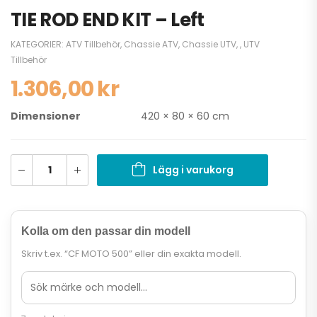
TIE ROD END KIT – Left
KATEGORIER:
ATV Tillbehör
,
Chassie ATV
,
Chassie UTV
,
,
UTV
Tillbehör
1.306,00
kr
Dimensioner
420 × 80 × 60 cm
Lägg i varukorg
Kolla om den passar din modell
Skriv t.ex. “CF MOTO 500” eller din exakta modell.