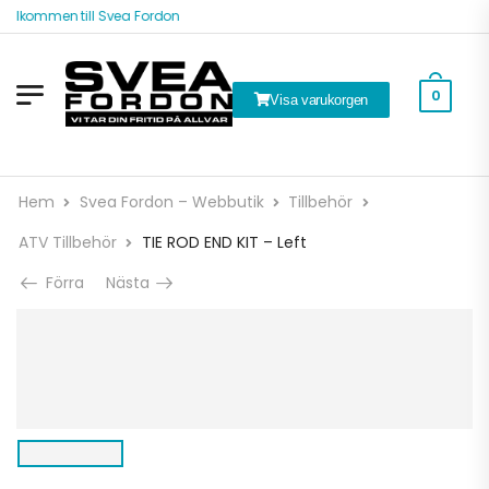
älkommen till Svea Fordon
0
Visa varukorgen
Hem
Svea Fordon – Webbutik
Tillbehör
ATV Tillbehör
TIE ROD END KIT – Left
Förra
Nästa