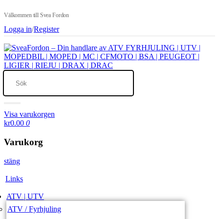
Välkommen till Svea Fordon
Logga in
/
Register
Visa varukorgen
kr0.00
0
Varukorg
stäng
Links
ATV | UTV
ATV / Fyrhjuling