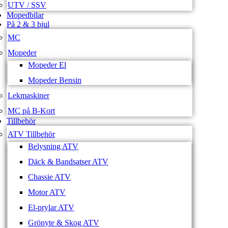
UTV / SSV
Mopedbilar
På 2 & 3 hjul
MC
Mopeder
Mopeder El
Mopeder Bensin
Lekmaskiner
MC på B-Kort
Tillbehör
ATV Tillbehör
Belysning ATV
Däck & Bandsatser ATV
Chassie ATV
Motor ATV
El-prylar ATV
Grönyte & Skog ATV