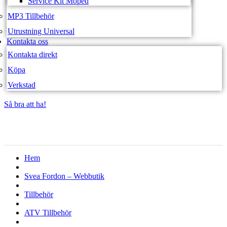
Service Kit Moped
MP3 Tillbehör
Utrustning Universal
Kontakta oss
Kontakta direkt
Köpa
Verkstad
Så bra att ha!
Så bra att ha!
Hem
Svea Fordon – Webbutik
Tillbehör
ATV Tillbehör