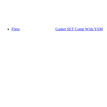
Förra
Gasket SET Comp W/sls YAM