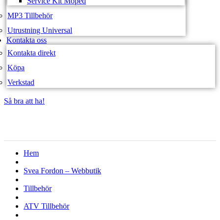
Service Kit Moped
MP3 Tillbehör
Utrustning Universal
Kontakta oss
Kontakta direkt
Köpa
Verkstad
Så bra att ha!
Så bra att ha!
Hem
Svea Fordon – Webbutik
Tillbehör
ATV Tillbehör