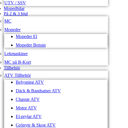
UTV / SSV
Mopedbilar
På 2 & 3 hjul
MC
Mopeder
Mopeder El
Mopeder Bensin
Lekmaskiner
MC på B-Kort
Tillbehör
ATV Tillbehör
Belysning ATV
Däck & Bandsatser ATV
Chassie ATV
Motor ATV
El-prylar ATV
Grönyte & Skog ATV