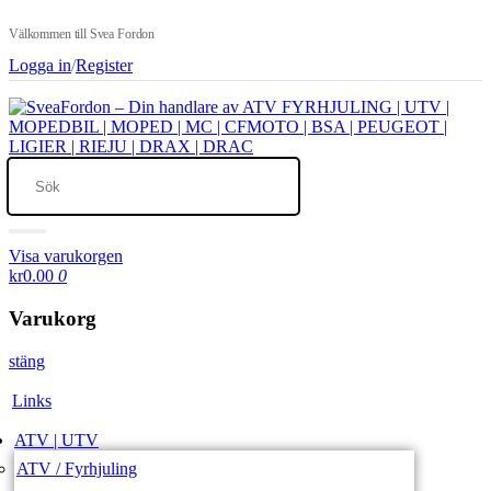
Välkommen till Svea Fordon
Logga in
/
Register
Visa varukorgen
kr0.00
0
Varukorg
stäng
Links
ATV | UTV
ATV / Fyrhjuling