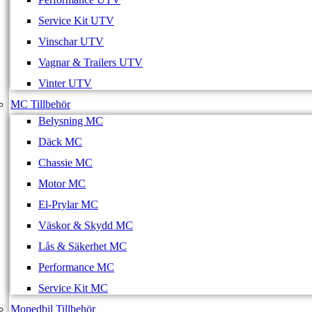
Service Kit UTV
Vinschar UTV
Vagnar & Trailers UTV
Vinter UTV
MC Tillbehör
Belysning MC
Däck MC
Chassie MC
Motor MC
El-Prylar MC
Väskor & Skydd MC
Lås & Säkerhet MC
Performance MC
Service Kit MC
Mopedbil Tillbehör