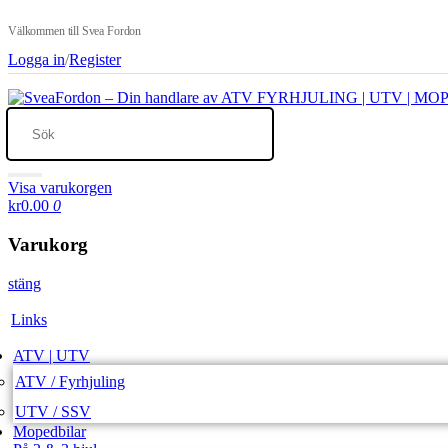
Välkommen till Svea Fordon
Logga in
/
Register
Visa varukorgen
kr0.00
0
Varukorg
stäng
Links
ATV | UTV
ATV / Fyrhjuling
UTV / SSV
Mopedbilar