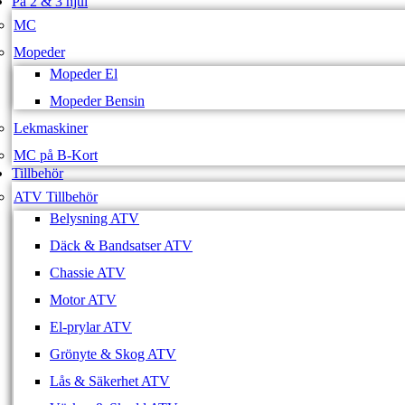
På 2 & 3 hjul
MC
Mopeder
Mopeder El
Mopeder Bensin
Lekmaskiner
MC på B-Kort
Tillbehör
ATV Tillbehör
Belysning ATV
Däck & Bandsatser ATV
Chassie ATV
Motor ATV
El-prylar ATV
Grönyte & Skog ATV
Lås & Säkerhet ATV