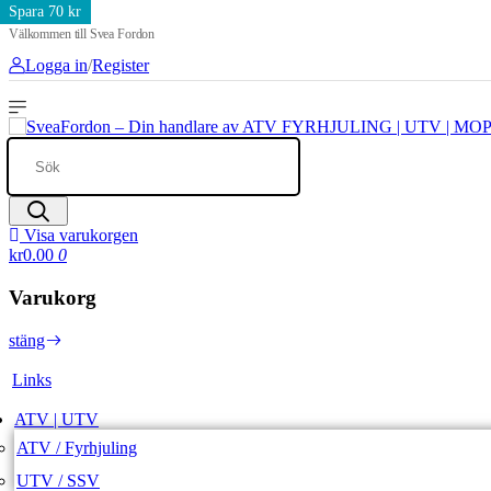
Spara 70 kr
Välkommen till Svea Fordon
Logga in
/
Register
Visa varukorgen
kr0.00
0
Varukorg
stäng
Links
ATV | UTV
ATV / Fyrhjuling
UTV / SSV