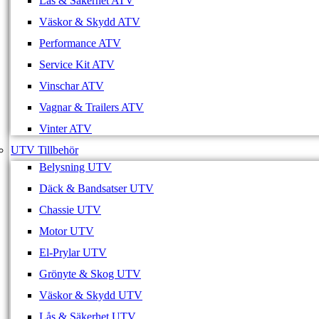
Lås & Säkerhet ATV
Väskor & Skydd ATV
Performance ATV
Service Kit ATV
Vinschar ATV
Vagnar & Trailers ATV
Vinter ATV
UTV Tillbehör
Belysning UTV
Däck & Bandsatser UTV
Chassie UTV
Motor UTV
El-Prylar UTV
Grönyte & Skog UTV
Väskor & Skydd UTV
Lås & Säkerhet UTV