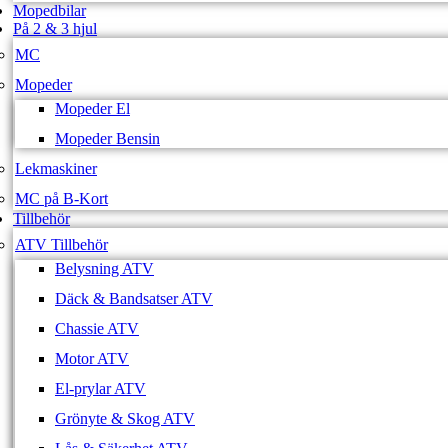
Mopedbilar
På 2 & 3 hjul
MC
Mopeder
Mopeder El
Mopeder Bensin
Lekmaskiner
MC på B-Kort
Tillbehör
ATV Tillbehör
Belysning ATV
Däck & Bandsatser ATV
Chassie ATV
Motor ATV
El-prylar ATV
Grönyte & Skog ATV