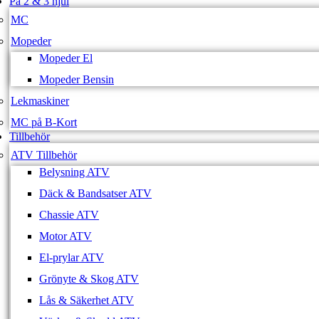
På 2 & 3 hjul
MC
Mopeder
Mopeder El
Mopeder Bensin
Lekmaskiner
MC på B-Kort
Tillbehör
ATV Tillbehör
Belysning ATV
Däck & Bandsatser ATV
Chassie ATV
Motor ATV
El-prylar ATV
Grönyte & Skog ATV
Lås & Säkerhet ATV