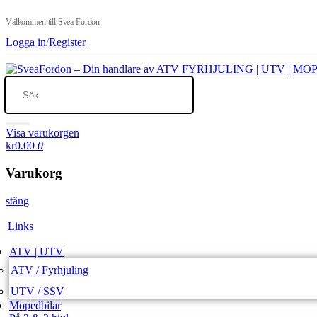
Välkommen till Svea Fordon
Logga in
/
Register
Visa varukorgen
kr0.00
0
Varukorg
stäng
Links
ATV | UTV
ATV / Fyrhjuling
UTV / SSV
Mopedbilar