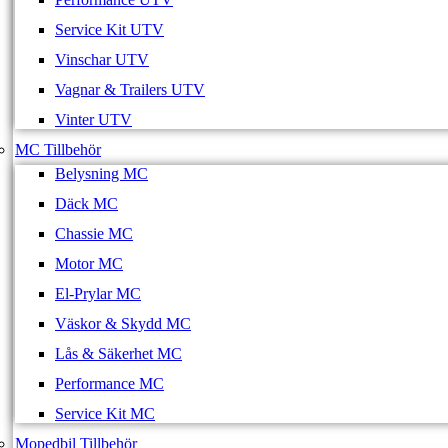
Service Kit UTV
Vinschar UTV
Vagnar & Trailers UTV
Vinter UTV
MC Tillbehör
Belysning MC
Däck MC
Chassie MC
Motor MC
El-Prylar MC
Väskor & Skydd MC
Lås & Säkerhet MC
Performance MC
Service Kit MC
Mopedbil Tillbehör