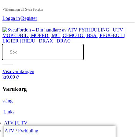
Välkommen till Svea Fordon
Logga in
/
Register
Visa varukorgen
kr0.00
0
Varukorg
stäng
Links
ATV | UTV
ATV / Fyrhjuling