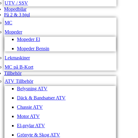
UTV / SSV
Mopedbilar
På 2 & 3 hjul
MC
Mopeder
Mopeder El
Mopeder Bensin
Lekmaskiner
MC på B-Kort
Tillbehör
ATV Tillbehör
Belysning ATV
Däck & Bandsatser ATV
Chassie ATV
Motor ATV
El-prylar ATV
Grönyte & Skog ATV