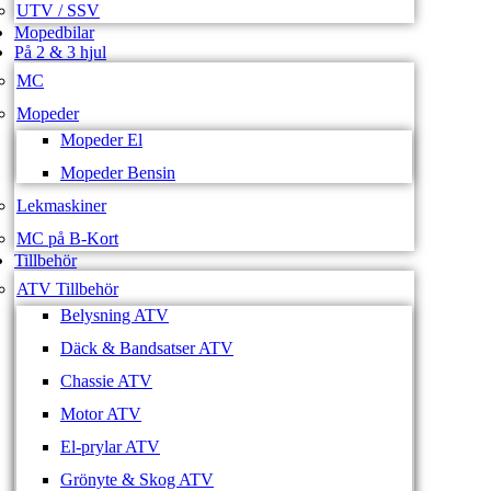
UTV / SSV
Mopedbilar
På 2 & 3 hjul
MC
Mopeder
Mopeder El
Mopeder Bensin
Lekmaskiner
MC på B-Kort
Tillbehör
ATV Tillbehör
Belysning ATV
Däck & Bandsatser ATV
Chassie ATV
Motor ATV
El-prylar ATV
Grönyte & Skog ATV