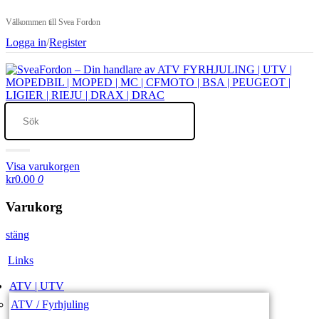
Välkommen till Svea Fordon
Logga in
/
Register
Visa varukorgen
kr0.00
0
Varukorg
stäng
Links
ATV | UTV
ATV / Fyrhjuling