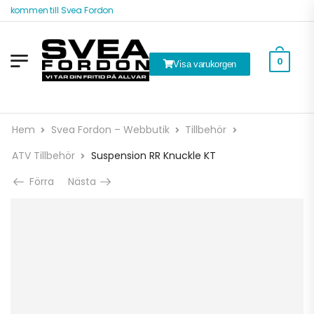
älkommen till Svea Fordon
0
Visa varukorgen
Hem
Svea Fordon – Webbutik
Tillbehör
ATV Tillbehör
Suspension RR Knuckle KT
Förra
Nästa