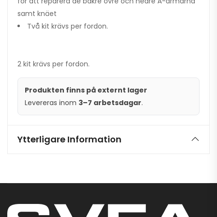
för att reparera de bakre övre och nedre A-armarna
samt knäet
Två kit krävs per fordon.
2 kit krävs per fordon.
Produkten finns på externt lager
Levereras inom
3–7 arbetsdagar
.
Ytterligare Information