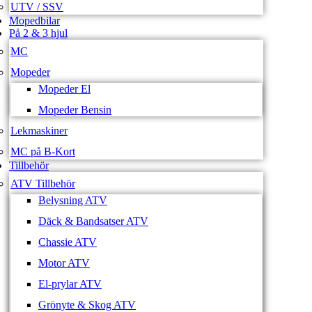
UTV / SSV
Mopedbilar
På 2 & 3 hjul
MC
Mopeder
Mopeder El
Mopeder Bensin
Lekmaskiner
MC på B-Kort
Tillbehör
ATV Tillbehör
Belysning ATV
Däck & Bandsatser ATV
Chassie ATV
Motor ATV
El-prylar ATV
Grönyte & Skog ATV