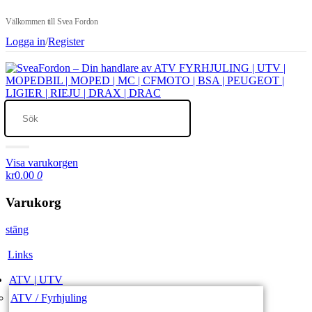
Välkommen till Svea Fordon
Logga in
/
Register
Visa varukorgen
kr0.00
0
Varukorg
stäng
Links
ATV | UTV
ATV / Fyrhjuling