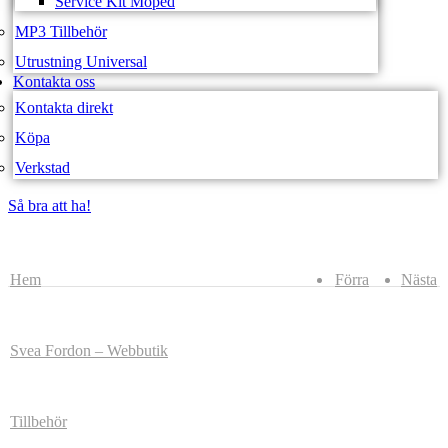
Service Kit Moped
MP3 Tillbehör
Utrustning Universal
Kontakta oss
Kontakta direkt
Köpa
Verkstad
Så bra att ha!
Så bra att ha!
Hem
Förra
Nästa
Svea Fordon – Webbutik
Tillbehör