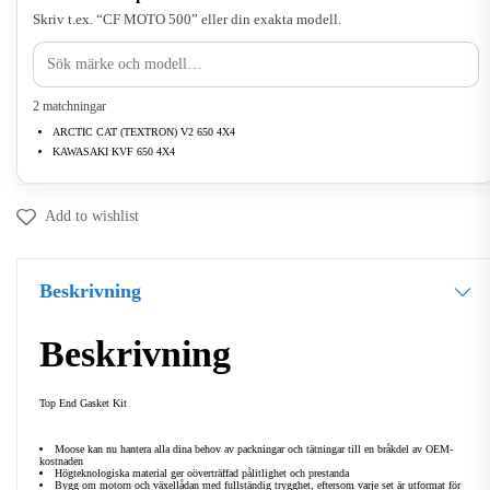
Skriv t.ex. “CF MOTO 500” eller din exakta modell.
2 matchningar
ARCTIC CAT (TEXTRON) V2 650 4X4
KAWASAKI KVF 650 4X4
Add to wishlist
Beskrivning
Beskrivning
Top End Gasket Kit
Moose kan nu hantera alla dina behov av packningar och tätningar till en bråkdel av OEM-
kostnaden
Högteknologiska material ger oöverträffad pålitlighet och prestanda
Bygg om motorn och växellådan med fullständig trygghet, eftersom varje set är utformat för