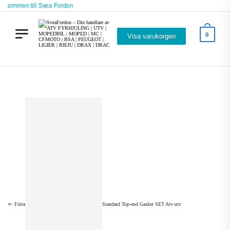
lkommen till Svea Fordon
0
Visa varukorgen
Hem
Svea Fordon – Webbutik
Tillbehör
ATV Tillbehör
Standard Top-end Gasket SET Atv-utv
Förra
Standard Top-end Gasket SET Atv-utv