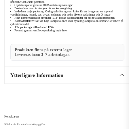
hållbarhet och exakt passform
Oljetätningar är genuina OEM-erstatningstätningar
Prestandaset som är designat för en kolvrengöring
Inkluderar varje packning, O-ring och tätning som krävs för att bygga om ett top end;
ventiltätningar, huvud, bas, avgas, spännare och andra diverse packningar och O-ringar
Högt kompressionskit använder .012″ tjocka baspackningar för att höja kompressionen
Kostnadseffektivt sätt att höja kompressionen utan dyra högkompression kolvar eller arbete på
cylinderhuvudet
Alla packningar tillverkade i USA
Formad gummiventilockspackning ingår inte.
Produkten finns på externt lager
Levereras inom
3–7 arbetsdagar
.
Ytterligare Information
Kontakta oss
Klicka här för våra kontaktuppgifter