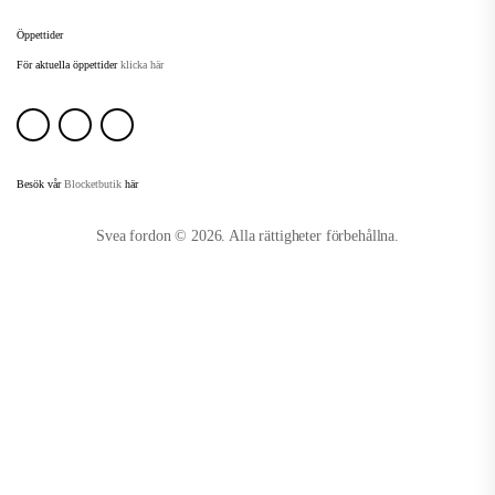
Öppettider
För aktuella öppettider
klicka här
Besök vår
Blocketbutik
här
Svea fordon © 2026. Alla rättigheter förbehållna.