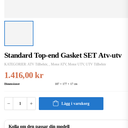
Standard Top-end Gasket SET Atv-utv
KATEGORIER:
ATV Tillbehör
,
,
Motor ATV
,
Motor UTV
,
UTV Tillbehör
1.416,00
kr
Dimensioner
187 × 177 × 17 cm
Lägg i varukorg
Kolla om den passar din modell