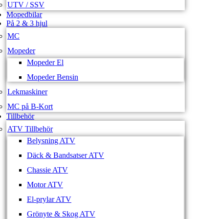
UTV / SSV
Mopedbilar
På 2 & 3 hjul
MC
Mopeder
Mopeder El
Mopeder Bensin
Lekmaskiner
MC på B-Kort
Tillbehör
ATV Tillbehör
Belysning ATV
Däck & Bandsatser ATV
Chassie ATV
Motor ATV
El-prylar ATV
Grönyte & Skog ATV