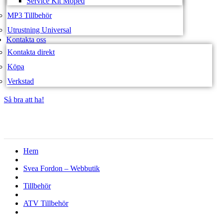
Service Kit Moped
MP3 Tillbehör
Utrustning Universal
Kontakta oss
Kontakta direkt
Köpa
Verkstad
Så bra att ha!
Så bra att ha!
Hem
Svea Fordon – Webbutik
Tillbehör
ATV Tillbehör