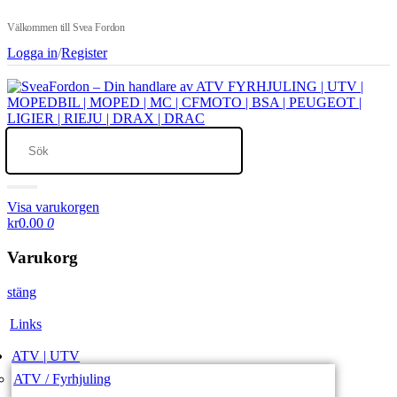
Välkommen till Svea Fordon
Logga in
/
Register
Visa varukorgen
kr0.00
0
Varukorg
stäng
Links
ATV | UTV
ATV / Fyrhjuling