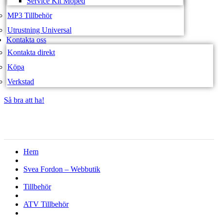
Service Kit Moped
MP3 Tillbehör
Utrustning Universal
Kontakta oss
Kontakta direkt
Köpa
Verkstad
Så bra att ha!
Så bra att ha!
Hem
Svea Fordon – Webbutik
Tillbehör
ATV Tillbehör