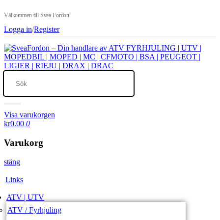
Välkommen till Svea Fordon
Logga in
/
Register
Visa varukorgen
kr0.00
0
Varukorg
stäng
Links
ATV | UTV
ATV / Fyrhjuling