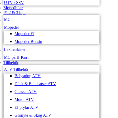
UTV / SSV
Mopedbilar
På 2 & 3 hjul
MC
Mopeder
Mopeder El
Mopeder Bensin
Lekmaskiner
MC på B-Kort
Tillbehör
ATV Tillbehör
Belysning ATV
Däck & Bandsatser ATV
Chassie ATV
Motor ATV
El-prylar ATV
Grönyte & Skog ATV