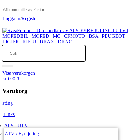
Välkommen till Svea Fordon
Logga in
/
Register
Visa varukorgen
kr0.00
0
Varukorg
stäng
Links
ATV | UTV
ATV / Fyrhjuling