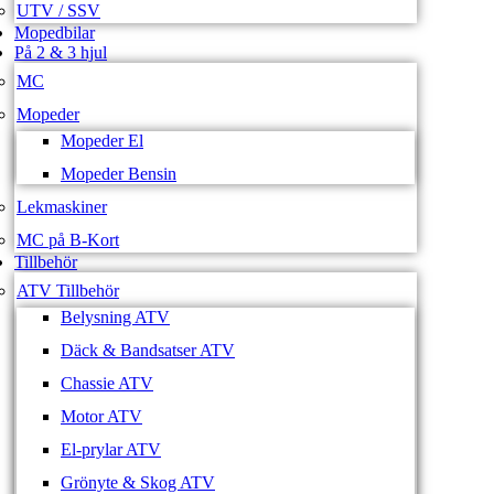
UTV / SSV
Mopedbilar
På 2 & 3 hjul
MC
Mopeder
Mopeder El
Mopeder Bensin
Lekmaskiner
MC på B-Kort
Tillbehör
ATV Tillbehör
Belysning ATV
Däck & Bandsatser ATV
Chassie ATV
Motor ATV
El-prylar ATV
Grönyte & Skog ATV