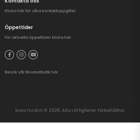
Kontakta oss
Klicka här för våra kontaktuppgifter
Öppettider
För aktuella öppettider
klicka här
Besök vår
Blocketbutik
här
Svea fordon © 2026. Alla rättigheter förbehållna.