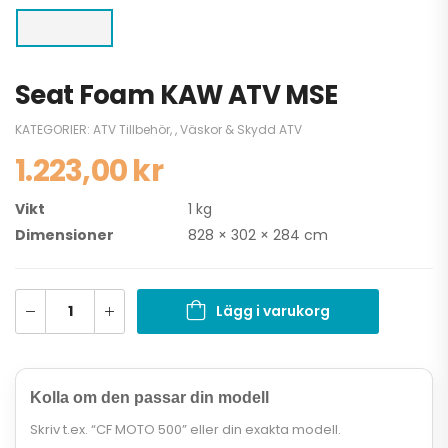
Seat Foam KAW ATV MSE
KATEGORIER:
ATV Tillbehör
,
,
Väskor & Skydd ATV
1.223,00
kr
Vikt
1 kg
Dimensioner
828 × 302 × 284 cm
Lägg i varukorg
Kolla om den passar din modell
Skriv t.ex. “CF MOTO 500” eller din exakta modell.