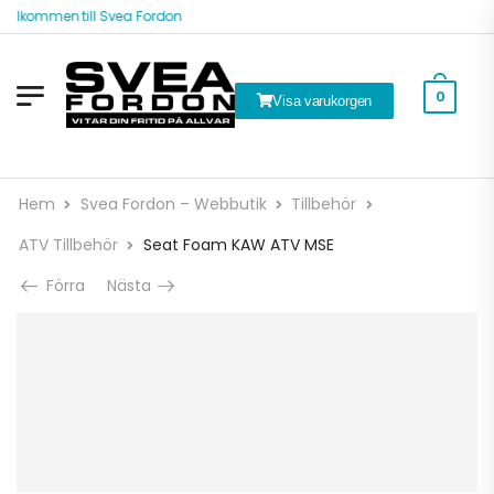
Välkommen till Svea Fordon
0
Visa varukorgen
Hem
Svea Fordon – Webbutik
Tillbehör
ATV Tillbehör
Seat Foam KAW ATV MSE
Förra
Nästa