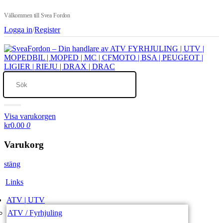
Välkommen till Svea Fordon
Logga in
/
Register
Visa varukorgen
kr0.00
0
Varukorg
stäng
Links
ATV | UTV
ATV / Fyrhjuling