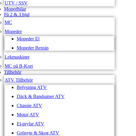
UTV / SSV
Mopedbilar
På 2 & 3 hjul
MC
Mopeder
Mopeder El
Mopeder Bensin
Lekmaskiner
MC på B-Kort
Tillbehör
ATV Tillbehör
Belysning ATV
Däck & Bandsatser ATV
Chassie ATV
Motor ATV
El-prylar ATV
Grönyte & Skog ATV