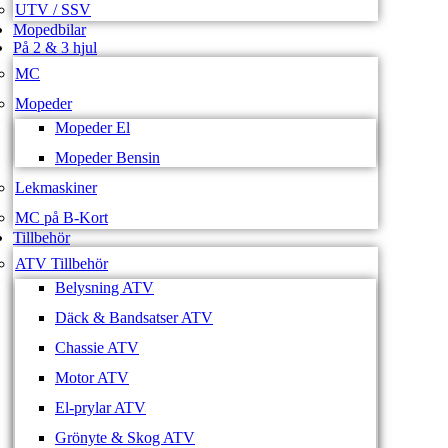
UTV / SSV
Mopedbilar
På 2 & 3 hjul
MC
Mopeder
Mopeder El
Mopeder Bensin
Lekmaskiner
MC på B-Kort
Tillbehör
ATV Tillbehör
Belysning ATV
Däck & Bandsatser ATV
Chassie ATV
Motor ATV
El-prylar ATV
Grönyte & Skog ATV