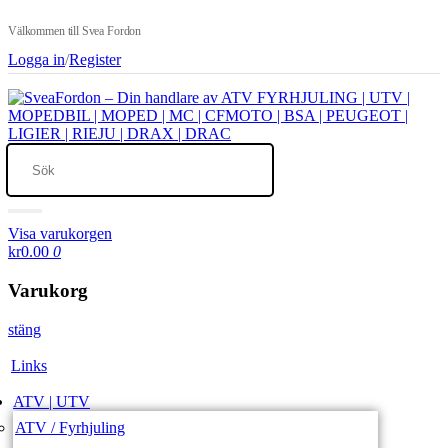
Välkommen till Svea Fordon
Logga in
/
Register
Visa varukorgen
kr0.00
0
Varukorg
stäng
Links
ATV | UTV
ATV / Fyrhjuling