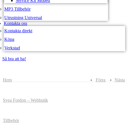
Service Kit Moped
MP3 Tillbehör
Utrustning Universal
Kontakta oss
Kontakta direkt
Köpa
Verkstad
Så bra att ha!
Så bra att ha!
Hem
Förra
Nästa
Svea Fordon – Webbutik
Tillbehör