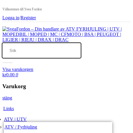
Välkommen till Svea Fordon
Logga in
/
Register
Visa varukorgen
kr0.00
0
Varukorg
stäng
Links
ATV | UTV
ATV / Fyrhjuling