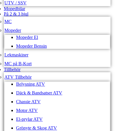
UTV / SSV
Mopedbilar
På 2 & 3 hjul
MC
Mopeder
Mopeder El
Mopeder Bensin
Lekmaskiner
MC på B-Kort
Tillbehör
ATV Tillbehör
Belysning ATV
Däck & Bandsatser ATV
Chassie ATV
Motor ATV
El-prylar ATV
Grönyte & Skog ATV