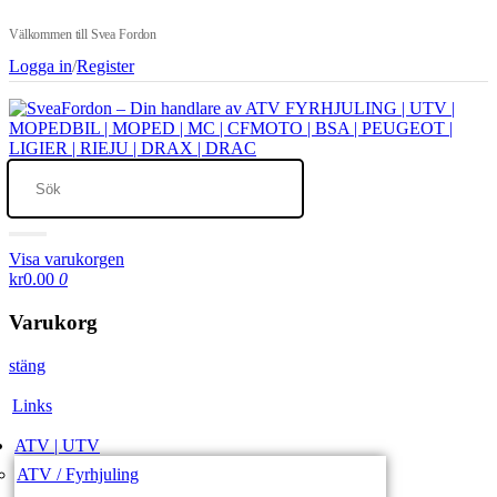
Välkommen till Svea Fordon
Logga in
/
Register
Visa varukorgen
kr0.00
0
Varukorg
stäng
Links
ATV | UTV
ATV / Fyrhjuling