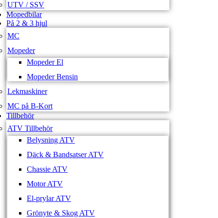
UTV / SSV
Mopedbilar
På 2 & 3 hjul
MC
Mopeder
Mopeder El
Mopeder Bensin
Lekmaskiner
MC på B-Kort
Tillbehör
ATV Tillbehör
Belysning ATV
Däck & Bandsatser ATV
Chassie ATV
Motor ATV
El-prylar ATV
Grönyte & Skog ATV