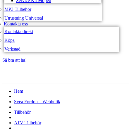
Service Kit Moped
MP3 Tillbehör
Utrustning Universal
Kontakta oss
Kontakta direkt
Köpa
Verkstad
Så bra att ha!
Så bra att ha!
Hem
Svea Fordon – Webbutik
Tillbehör
ATV Tillbehör