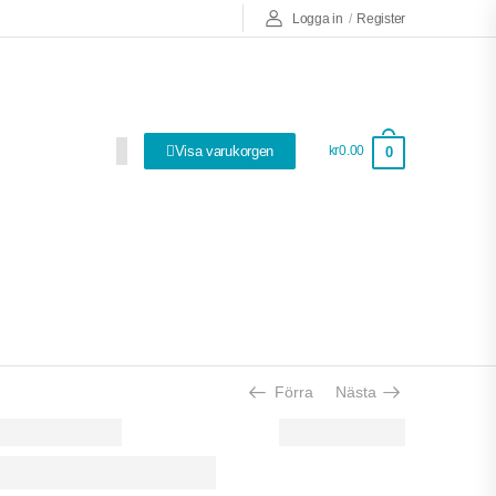
Logga in
/
Register
Visa varukorgen
kr0.00
0
Så bra att ha!
Förra
Nästa