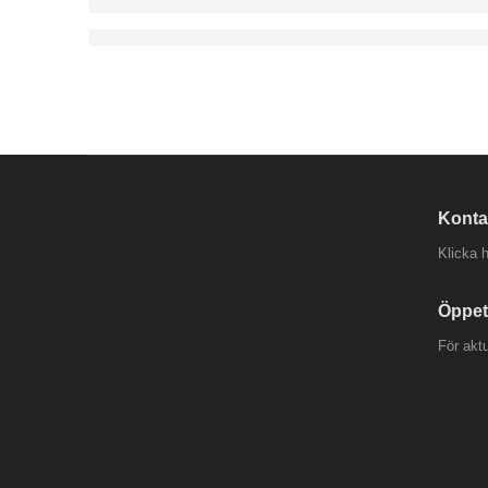
Konta
Klicka h
Öppet
För akt