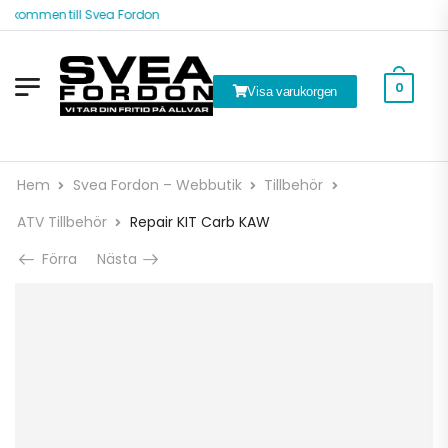
älkommen till Svea Fordon
0
Visa varukorgen
Hem
Svea Fordon – Webbutik
Tillbehör
ATV Tillbehör
Repair KIT Carb KAW
Förra
Nästa