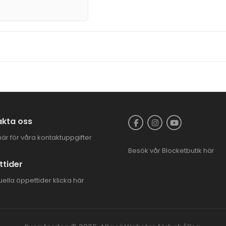
kta oss
här för våra kontaktuppgifter
Besök vår
Blocketbutik
här
tider
uella öppettider
klicka här