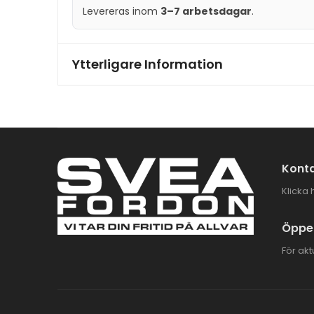
Levereras inom
3–7 arbetsdagar
.
Ytterligare Information
Konta
Klicka 
Öppet
För akt