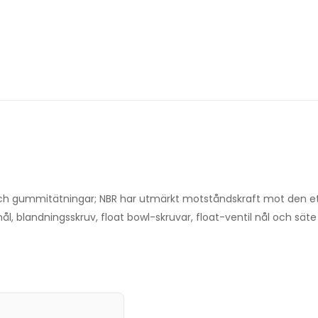
ch gummitätningar; NBR har utmärkt motståndskraft mot den et
ål, blandningsskruv, float bowl-skruvar, float-ventil nål och säte