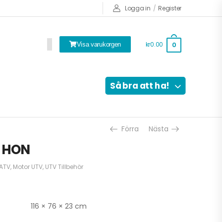
Logga in
/
Register
kr0.00
0
Visa varukorgen
Så bra att ha!
Förra
Nästa
b HON
 ATV
,
Motor UTV
,
UTV Tillbehör
116 × 76 × 23 cm