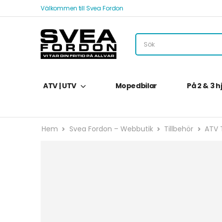
Välkommen till Svea Fordon
ATV | UTV
Mopedbilar
På 2 & 3 h
Hem
Svea Fordon – Webbutik
Tillbehör
ATV T