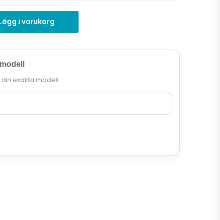
Lägg i varukorg
 modell
r din exakta modell.