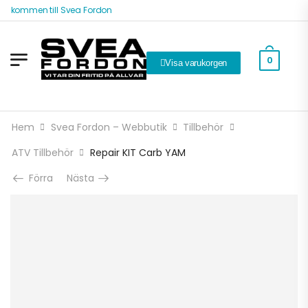
älkommen till Svea Fordon
0
Visa varukorgen
Hem
Svea Fordon – Webbutik
Tillbehör
ATV Tillbehör
Repair KIT Carb YAM
Förra
Nästa