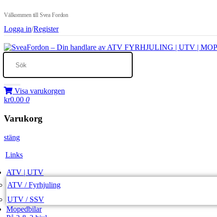
Välkommen till Svea Fordon
Logga in
/
Register
Visa varukorgen
kr0.00
0
Varukorg
stäng
Links
ATV | UTV
ATV / Fyrhjuling
UTV / SSV
Mopedbilar