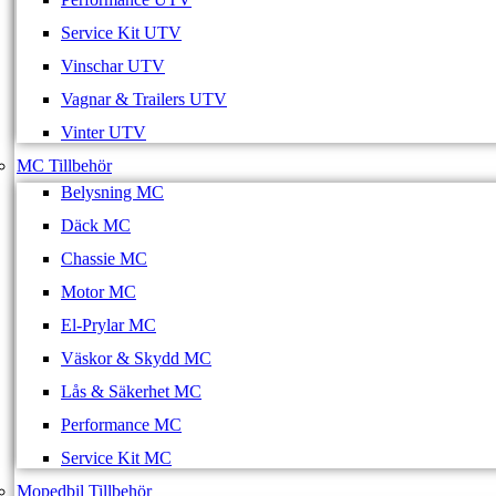
Service Kit UTV
Vinschar UTV
Vagnar & Trailers UTV
Vinter UTV
MC Tillbehör
Belysning MC
Däck MC
Chassie MC
Motor MC
El-Prylar MC
Väskor & Skydd MC
Lås & Säkerhet MC
Performance MC
Service Kit MC
Mopedbil Tillbehör