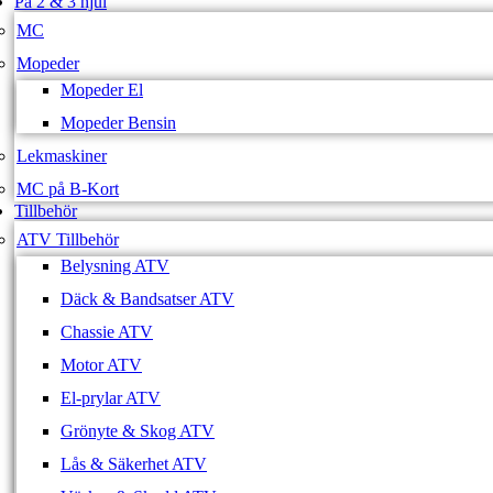
På 2 & 3 hjul
MC
Mopeder
Mopeder El
Mopeder Bensin
Lekmaskiner
MC på B-Kort
Tillbehör
ATV Tillbehör
Belysning ATV
Däck & Bandsatser ATV
Chassie ATV
Motor ATV
El-prylar ATV
Grönyte & Skog ATV
Lås & Säkerhet ATV