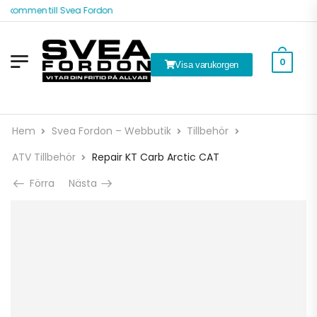
älkommen till Svea Fordon
0
Visa varukorgen
Hem
Svea Fordon – Webbutik
Tillbehör
ATV Tillbehör
Repair KT Carb Arctic CAT
Förra
Nästa