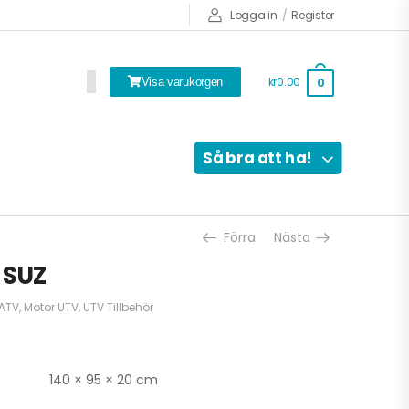
Logga in
/
Register
kr0.00
0
Visa varukorgen
Så bra att ha!
Förra
Nästa
 SUZ
 ATV
,
Motor UTV
,
UTV Tillbehör
140 × 95 × 20 cm