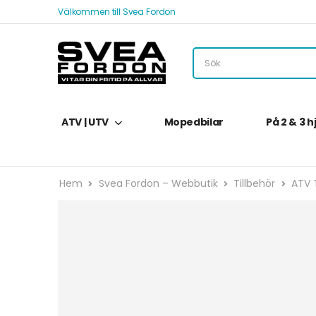
Välkommen till Svea Fordon
ATV | UTV
Mopedbilar
På 2 & 3 h
Hem
Svea Fordon – Webbutik
Tillbehör
ATV T