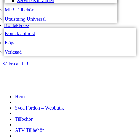
Service Kit Moped
MP3 Tillbehör
Utrustning Universal
Kontakta oss
Kontakta direkt
Köpa
Verkstad
Så bra att ha!
Så bra att ha!
Hem
Svea Fordon – Webbutik
Tillbehör
ATV Tillbehör