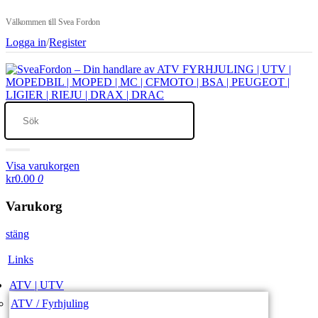
Välkommen till Svea Fordon
Logga in
/
Register
Visa varukorgen
kr0.00
0
Varukorg
stäng
Links
ATV | UTV
ATV / Fyrhjuling