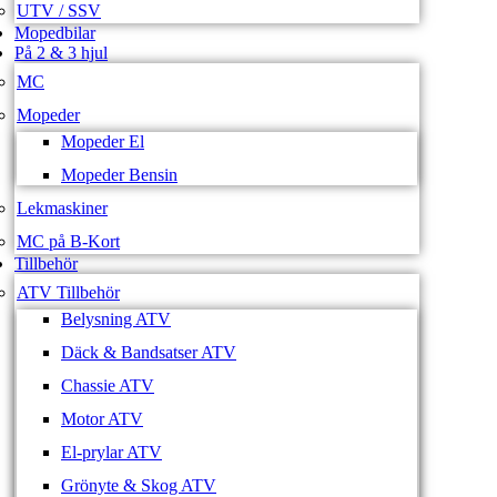
UTV / SSV
Mopedbilar
På 2 & 3 hjul
MC
Mopeder
Mopeder El
Mopeder Bensin
Lekmaskiner
MC på B-Kort
Tillbehör
ATV Tillbehör
Belysning ATV
Däck & Bandsatser ATV
Chassie ATV
Motor ATV
El-prylar ATV
Grönyte & Skog ATV