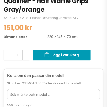
Qualifier™ Half Waffle Grips
Gray/orange
KATEGORIER:
ATV Tillbehör
,
,
Utrustning universal ATV
151,00
kr
Dimensioner
220 × 145 × 70 cm
Lägg i varukorg
Kolla om den passar din modell
Skriv t.ex. “CF MOTO 500” eller din exakta modell.
556 matchningar