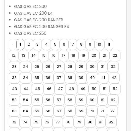
GAS GAS EC 200
GAS GAS EC 200 E4
GAS GAS EC 200 RANGER
GAS GAS EC 200 RANGER E4
GAS GAS EC 250
‹
1
2
3
4
5
6
7
8
9
10
11
12
13
14
15
16
17
18
19
20
21
22
23
24
25
26
27
28
29
30
31
32
33
34
35
36
37
38
39
40
41
42
43
44
45
46
47
48
49
50
51
52
53
54
55
56
57
58
59
60
61
62
63
64
65
66
67
68
69
70
71
72
73
74
75
76
77
78
79
80
81
82