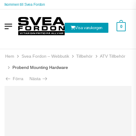
Välkommen till Svea Fordon
0
Visa varukorgen
Hem
Svea Fordon – Webbutik
Tillbehör
ATV Tillbehör
Probend Mounting Hardware
Förra
Nästa