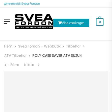
älkommen till Svea Fordon
0
Visa varukorgen
Hem
Svea Fordon – Webbutik
Tillbehör
ATV Tillbehör
POLY CASE SAVER ATV SUZUKI
Förra
Nästa