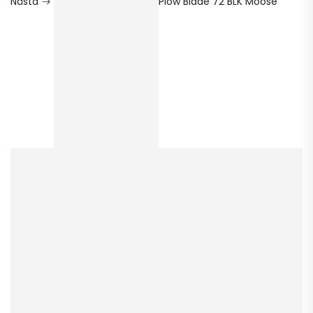
Nästa
Plow Blade 72 BLK Moose