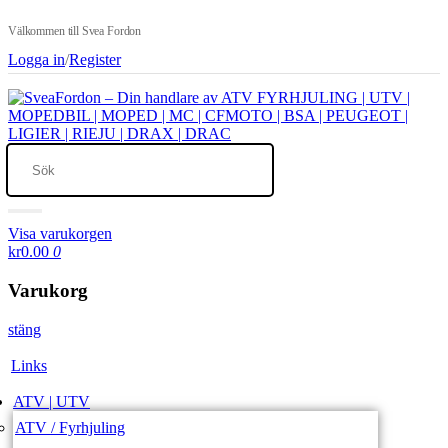
Välkommen till Svea Fordon
Logga in
/
Register
Visa varukorgen
kr0.00
0
Varukorg
stäng
Links
ATV | UTV
ATV / Fyrhjuling