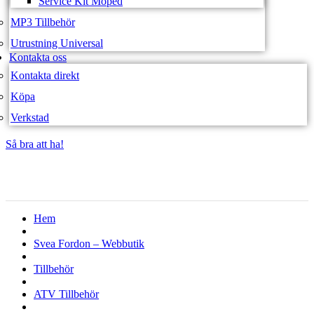
Service Kit Moped
MP3 Tillbehör
Utrustning Universal
Kontakta oss
Kontakta direkt
Köpa
Verkstad
Så bra att ha!
Så bra att ha!
Hem
Svea Fordon – Webbutik
Tillbehör
ATV Tillbehör