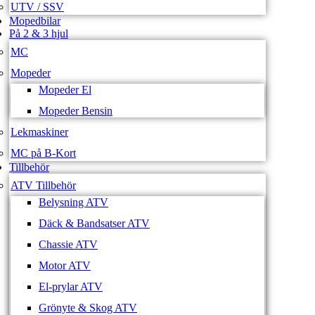
UTV / SSV
Mopedbilar
På 2 & 3 hjul
MC
Mopeder
Mopeder El
Mopeder Bensin
Lekmaskiner
MC på B-Kort
Tillbehör
ATV Tillbehör
Belysning ATV
Däck & Bandsatser ATV
Chassie ATV
Motor ATV
El-prylar ATV
Grönyte & Skog ATV